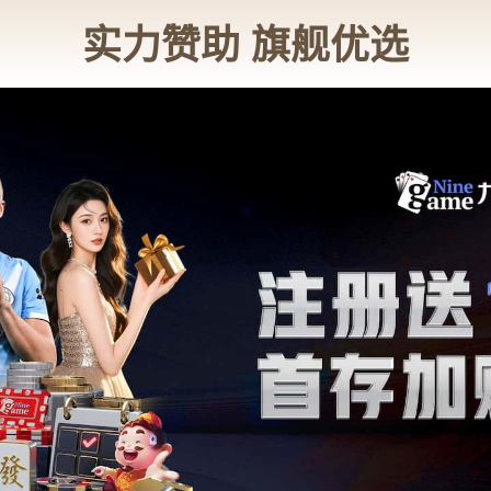
网站首页
公司简