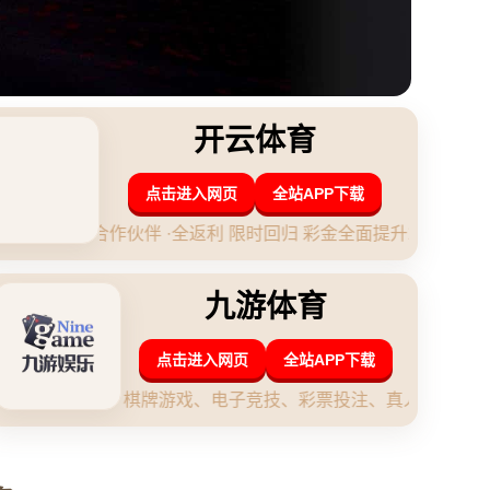
球員！.
西甲历史舞台，成为**西甲最年轻的首发球员**。他用实际
哈维**，再到**布斯克茨**，无一不是精湛技艺与足球智