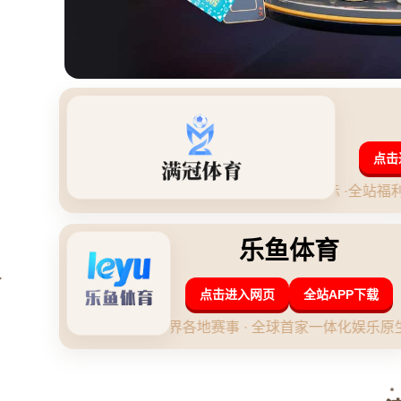
年少有
# 年少有为！巴萨16岁小将拉米纳·亚马尔成西甲最年轻首
足球世界从不缺乏天才少年，但16岁的拉米纳·亚马尔正在
行动证明了：年龄从不是限制，热忱与天赋才是职业球员
### 巴塞罗那：孕育天才的沃土
提到巴塞罗那，人们总能想到那片充满奇迹与创造力的绿茵场