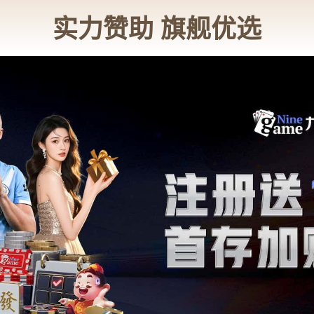
网站首页
公司简