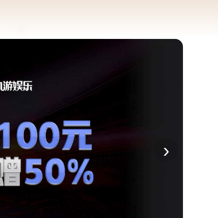
介
产品中心
新闻中心
联系方式