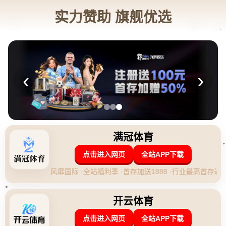
媒体人：沧州雄狮得到了河北省出手相
救，看起来还是可以过准入.
发布时间：2026-08-07 05:00:19
**媒体人爆料：沧州雄狮获河北省出手相救，看起来仍