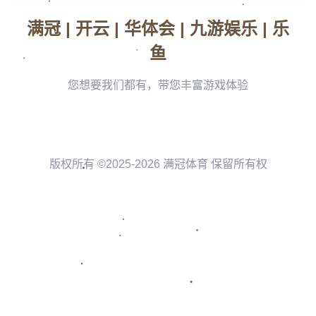
尤为重要。萨林杰的表现如同一针强心剂，让队员们在
压力中更好地协调合作，发挥最佳水平。
这也与闵鹿蕾的执教理念不谋而合。**闵鹿蕾强调的
“没有想赢怕输的心态”**，正是要求球员们在比赛中时
刻保持清醒和专注，摆脱不必要的心理负担。在面对实
力强劲的对手时，“想赢怕输”往往会限制球员的发挥，
使其在关键时刻踌躇不前，进而导致竞技状态不佳。而
闵鹿蕾则通过科学的训练方法和心理辅导，引导球员们
以一种平常心迎接每场比赛，以“过程大于结果”的观念
来对待成败，这种方法取得了良好的成效。
其实，*许多成功的体育队伍都有类似的成功经验*。例
如，**CBA的广东宏远队**便是典型的案例，他们在多
年的赛季中不断调整战术，磨练队员的心态，最终成就